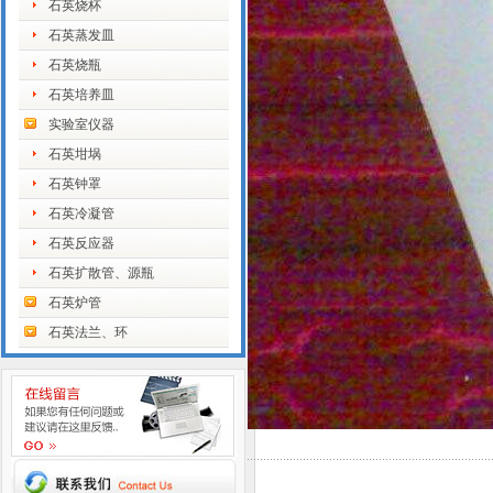
石英烧杯
石英蒸发皿
石英烧瓶
石英培养皿
实验室仪器
石英坩埚
石英钟罩
石英冷凝管
石英反应器
石英扩散管、源瓶
石英炉管
石英法兰、环